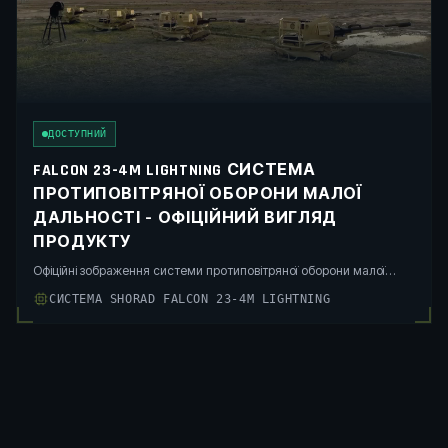
ДОСТУПНИЙ
FALCON 23-4M LIGHTNING СИСТЕМА
ПРОТИПОВІТРЯНОЇ ОБОРОНИ МАЛОЇ
ДАЛЬНОСТІ – ОФІЦІЙНИЙ ВИГЛЯД
ПРОДУКТУ
Офіційні зображення системи протиповітряної оборони малої
дальності FALCON 23-4M LIGHTNING з чотирма синхронізованими
СИСТЕМА SHORAD FALCON 23-4M LIGHTNING
23-мм артилерійськими модулями та електрооптичною
системою керування вогнем FALCON EYE на базі ШІ. Призначена
як фінальний рівень оборони проти масованих атак БПЛА-роїв.
Здатна уражати цілі на висотах до 1000 м та швидкостях до 650
км/год з 360° азимутальним покриттям. Оптимізована для високої
щільності вогню та швидкого реагування в багатошарових
системах ППО.