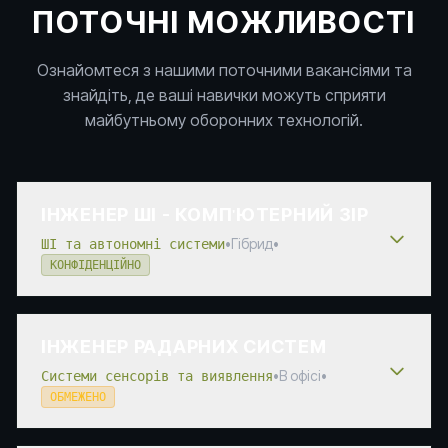
ПОТОЧНІ МОЖЛИВОСТІ
Ознайомтеся з нашими поточними вакансіями та
знайдіть, де ваші навички можуть сприяти
майбутньому оборонних технологій.
ІНЖЕНЕР ШІ – КОМП'ЮТЕРНИЙ ЗІР
•
Гібрид
•
ШІ та автономні системи
КОНФІДЕНЦІЙНО
ІНЖЕНЕР РАДАРНИХ СИСТЕМ
•
В офісі
•
Системи сенсорів та виявлення
ОБМЕЖЕНО