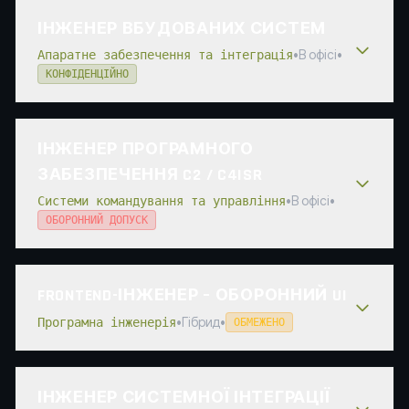
ІНЖЕНЕР ВБУДОВАНИХ СИСТЕМ
•
В офісі
•
Апаратне забезпечення та інтеграція
КОНФІДЕНЦІЙНО
ІНЖЕНЕР ПРОГРАМНОГО
ЗАБЕЗПЕЧЕННЯ C2 / C4ISR
•
В офісі
•
Системи командування та управління
ОБОРОННИЙ ДОПУСК
FRONTEND-ІНЖЕНЕР – ОБОРОННИЙ UI
•
Гібрид
•
Програмна інженерія
ОБМЕЖЕНО
ІНЖЕНЕР СИСТЕМНОЇ ІНТЕГРАЦІЇ