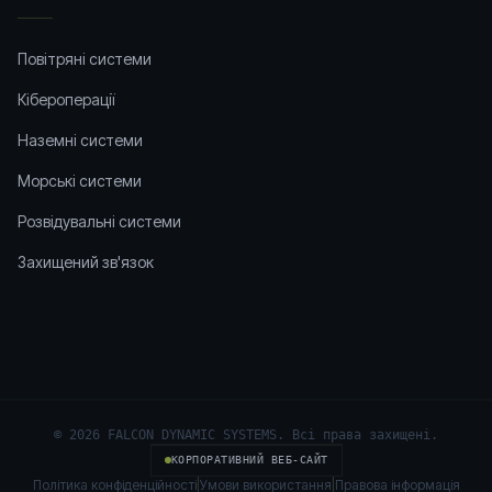
Повітряні системи
Кіберопераціï
Наземні системи
Морські системи
Розвідувальні системи
Захищений зв'язок
©
2026
FALCON DYNAMIC SYSTEMS.
Всі права захищені.
КОРПОРАТИВНИЙ ВЕБ-САЙТ
Політика конфіденційності
|
Умови використання
|
Правова інформація